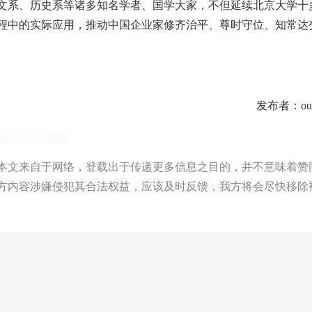
系、历史系等诸多知名学者、国学大家，不但延续北京大学十
程中的实际应用，推动中国企业家修齐治平、尊时守位、知常达
发布者：ouy
yxzx/21747.html
文来自于网络，登载出于传递更多信息之目的，并不意味着赞
方内容涉嫌侵犯其合法权益，应该及时反馈，我方将会尽快移除