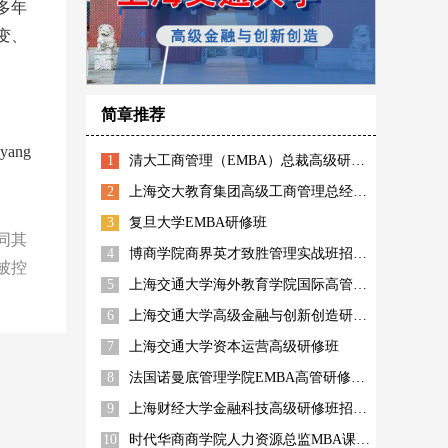
多年
变、
简章推荐
ang
1
清大工商管理（EMBA）总裁高级研修班
2
上海交大教育集团高级工商管理总经理高管班招生简章
3
复旦大学EMBA研修班
同其
4
博商学院商界英才致胜管理实战班招生简章
被控
5
上海交通大学海外教育学院国际高管高级工商管理研修班
6
上海交通大学高级金融与创新创造研修班
7
上海交通大学资本运营高级研修班
8
法国诺曼底管理学院EMBA高管研修上海班
9
上海财经大学金融科技高级研修班招生简章
10
时代华商商学院人力资源总监MBA课程高级研修班