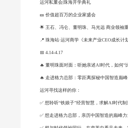
运河私董会|珠海开学典礼
🎫 价值超百万的企业家盛会
🌟 王石、冯仑、董明珠、马光远 商业领袖
📍 珠海站·运河商学《未来产业CEO成长计
📅 4.14-4.17
🔥 董明珠面对面：听她亲述AI时代，如何“比
🔥 走进格力总部：零距离探秘中国智造巅峰
运河寻找这样的你：
✅ 想聆听“铁娘子”经营智慧，求解AI时代制
✅ 想走进格力总部，亲历中国智造的巅峰力
✅ 想与时代领袖同行，在变革中看见未来、