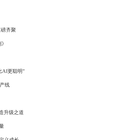
重磅齐聚
划》
AI更聪明”
产线
造升级之道
量
定义成长