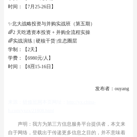
时间：【7月25-26日】
✨北大战略投资与并购实战班（第五期）
🌈2 天吃透资本投资 + 并购全流程实操
🌈实战演练 | 硬核干货 |生态圈层
学制：【2天】
学费：【6980元/人】
时间：【8🈷15-16日】
发布者：ouyang
来源：
研修班网
本页网址：
http://yx.china-
b.com/yxzx/21808.html
声明：我方为第三方信息服务平台提供者，本文来
自于网络，登载出于传递更多信息之目的，并不意味着