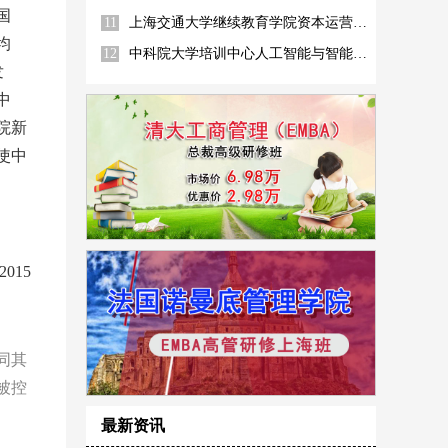
国
11
上海交通大学继续教育学院资本运营高管高级研修班
均
12
中科院大学培训中心人工智能与智能产业化高级研修班
发
中
院新
使中
015
同其
被控
最新资讯