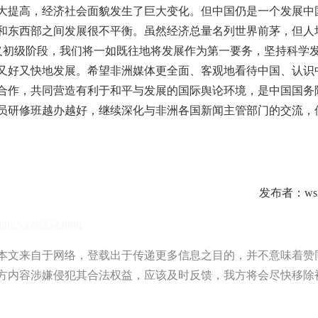
大提高，经济社会面貌发生了巨大变化。但中国仍是一个发展中
和东西部之间发展很不平衡。虽然经济总量名列世界前茅，但人
主义初级阶段，我们将一如既往地将发展作为第一要务，坚持科学
又好又快地发展。希望非洲媒体更全面、客观地看待中国、认识
合作，共同营造有利于和平与发展的国际舆论环境，是中国国务
员研修班越办越好，继续深化与非洲各国新闻主管部门的交流，
发布者：ws2
rmdx/yxzs/352.html
文来自于网络，登载出于传递更多信息之目的，并不意味着赞
方内容涉嫌侵犯其合法权益，应该及时反馈，我方将会尽快移除