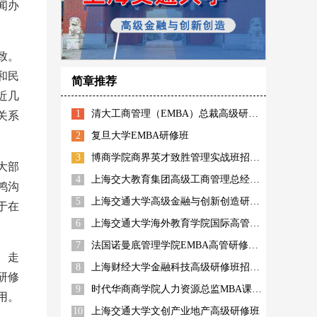
闻办
致。
和民
简章推荐
近几
1
清大工商管理（EMBA）总裁高级研修班
关系
2
复旦大学EMBA研修班
3
博商学院商界英才致胜管理实战班招生简章
大部
4
上海交大教育集团高级工商管理总经理高管班招生简章
鸿沟
5
上海交通大学高级金融与创新创造研修班
于在
6
上海交通大学海外教育学院国际高管高级工商管理研修班
7
法国诺曼底管理学院EMBA高管研修上海班
、走
8
上海财经大学金融科技高级研修班招生简章
研修
9
时代华商商学院人力资源总监MBA课程高级研修班
用。
10
上海交通大学文创产业地产高级研修班