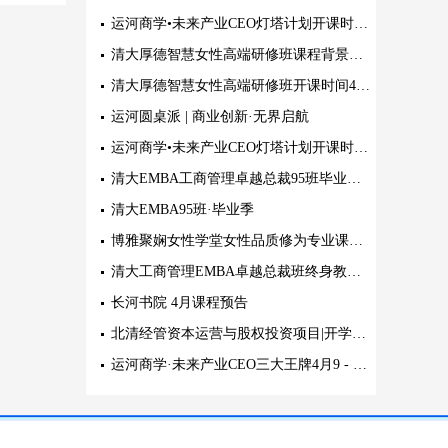
运河商学•未来产业CEO灯塔计划开课时间：5月14日-16日(北京)
清大厚德智慧女性高端研修班课程背景及教学管理
清大厚德智慧女性高端研修班开课时间4月19日 清华园
运河圆桌派 | 商业创新·无界启航
运河商学•未来产业CEO灯塔计划开课时间：5月14日-16日(北京)
清大EMBA工商管理卓越总裁95班毕业典礼
清大EMBA95班·毕业季
博雅聚娴女性学堂女性品质修为专业课堂学院简介及设立初衷
清大工商管理EMBA卓越总裁班终身教育陪伴、成就新一代行业领导者
长河书院 4月课程预告
北清经管资本运营与股权投资项目|开学典礼2025年4月19日-20日
运河商学·未来产业CEO三大王牌4月9 - 11日北京开课