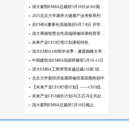
清大紫荆EMBA总裁班5月10日从301期开始招生
2025北京大学康养大健康产业考察系列
后EMBA董事长高端项目6月7-8日 开学典礼
清大厚德智慧女性高端研修班课程背景及教学管理
未来产业CEO灯塔计划课程特色
清大EMBA100班毕业季：遂愿巅峰主宰 各自大放异彩
中国建筑业EMBA高级研修班5月10-11日
清大EMBA工商管理卓越总裁116班 招生盛启!
北京大学新经济发展研修班第四期热招中
【未来产业CEO灯塔计划】——CEO战略突围行动北京站 | 2025.5.21-24
未来产业CEO成长计划|与王石冯仑共赴产业变革的“觉醒年代”
清大紫荆EMBA总裁班5月10日截止