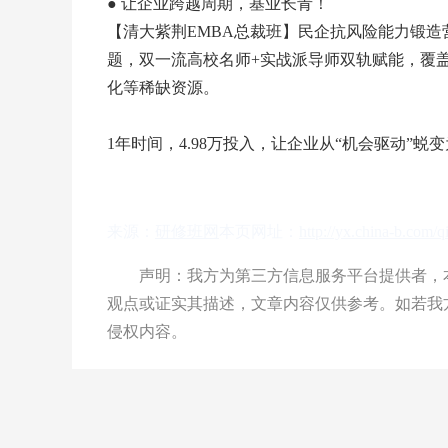
● 让企业跨越周期，基业长青！
【清大紫荆EMBA总裁班】民企抗风险能力锻
题，双一流高校名师+实战派导师双轨赋能，覆
化等稀缺资源。
1年时间，4.98万投入，让企业从“机会驱动”蜕变
来源：
研修班网
本页网址：
http://yx.china-b.com/
声明：我方为第三方信息服务平台提供者，本
观点或证实其描述，文章内容仅供参考。如若我
侵权内容。