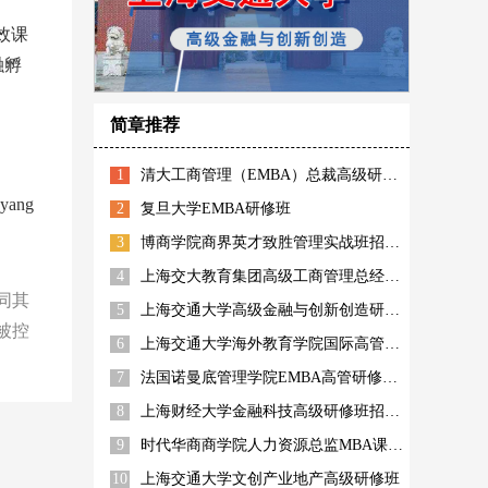
效课
融孵
简章推荐
1
清大工商管理（EMBA）总裁高级研修班
ang
2
复旦大学EMBA研修班
3
博商学院商界英才致胜管理实战班招生简章
4
上海交大教育集团高级工商管理总经理高管班招生简章
同其
5
上海交通大学高级金融与创新创造研修班
被控
6
上海交通大学海外教育学院国际高管高级工商管理研修班
7
法国诺曼底管理学院EMBA高管研修上海班
8
上海财经大学金融科技高级研修班招生简章
9
时代华商商学院人力资源总监MBA课程高级研修班
10
上海交通大学文创产业地产高级研修班