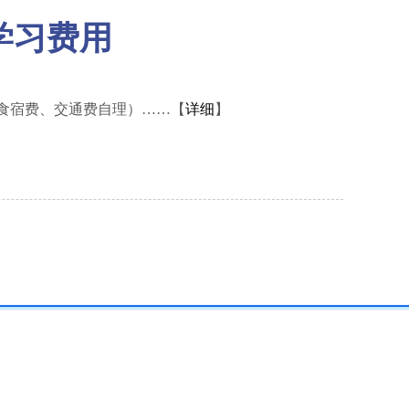
学习费用
的食宿费、交通费自理）……【
详细
】